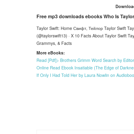
Downlo
Free mp3 downloads ebooks Who Is Taylor
Taylor Swift: Home Свифт, Тейлор Taylor Swift Taylor
(@taylorswift13) · X 10 Facts About Taylor Swift Tay
Grammys, & Facts
More eBooks:
Read [Pdf]> Brothers Grimm Word Search by Edito
Online Read Ebook Insatiable (The Edge of Darknes
If Only I Had Told Her by Laura Nowlin on Audiob